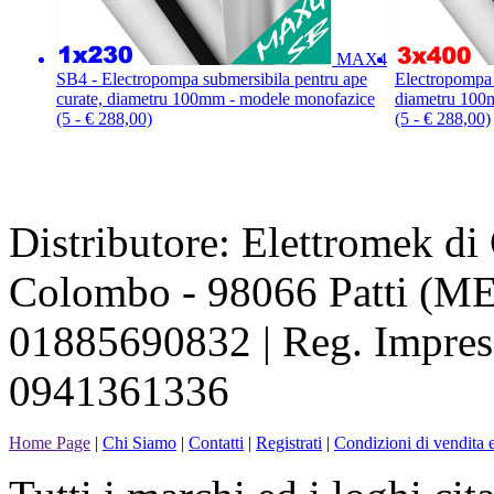
MAX4
SB4 - Electropompa submersibila pentru ape
Electropompa 
curate, diametru 100mm - modele monofazice
diametru 100m
(5 - € 288,00)
(5 - € 288,00)
Distributore: Elettromek d
Colombo - 98066 Patti (ME
01885690832 | Reg. Impres
0941361336
Home Page
|
Chi Siamo
|
Contatti
|
Registrati
|
Condizioni di vendita e