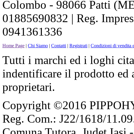
Colombo - 98066 Patti (ME
01885690832 | Reg. Impres
0941361336
Home Page
|
Chi Siamo
|
Contatti
|
Registrati
|
Condizioni di vendita e
Tutti i marchi ed i loghi cit
indentificare il prodotto ed
proprietari.
Copyright ©2016 PIPPOH
Reg. Com.: J22/1618/11.09.
Comuna Tutora, Judet Iasi 