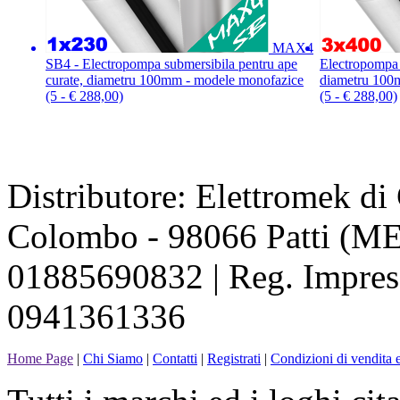
MAX4
SB4 - Electropompa submersibila pentru ape
Electropompa 
curate, diametru 100mm - modele monofazice
diametru 100m
(5 - € 288,00)
(5 - € 288,00)
Distributore: Elettromek d
Colombo - 98066 Patti (ME
01885690832 | Reg. Impres
0941361336
Home Page
|
Chi Siamo
|
Contatti
|
Registrati
|
Condizioni di vendita e